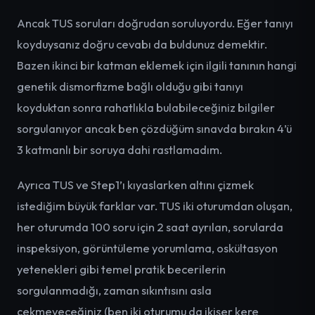
Ancak TUS soruları doğrudan soruluyordu. Eğer tanıyı
koyduysanız doğru cevabı da buldunuz demektir.
Bazen ikinci bir katman eklemek için ilgili tanının hangi
genetik dismorfizme bağlı olduğu gibi tanıyı
koyduktan sonra rahatlıkla bulabileceğiniz bilgiler
sorgulanıyor ancak ben çözdüğüm sınavda bırakın 4’ü
3 katmanlı bir soruya dahi rastlamadım.
Ayrıca TUS ve Step1’ı kıyaslarken altını çizmek
istediğim büyük farklar var. TUS iki oturumdan oluşan,
her oturumda 100 soru için 2 saat ayrılan, sorularda
inspeksiyon, görüntüleme yorumlama, oskültasyon
yetenekleri gibi temel pratik becerilerin
sorgulanmadığı, zaman sıkıntısını asla
çekmeyeceğiniz (ben iki oturumu da ikişer kere