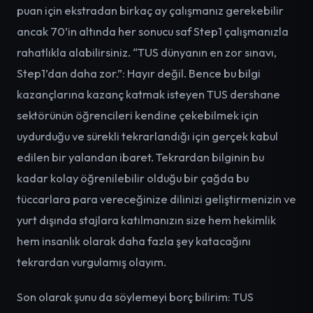
puan için ekstradan birkaç ay çalışmanız gerekebilir
ancak 70’in altında her sonucu saf Step1 çalışmanızla
rahatlıkla alabilirsiniz. “TUS dünyanın en zor sınavı,
Step1’dan daha zor.”: Hayır değil. Bence bu bilgi
kazançlarına kazanç katmak isteyen TUS dershane
sektörünün öğrencileri kendine çekebilmek için
uydurduğu ve sürekli tekrarlandığı için gerçek kabul
edilen bir yalandan ibaret. Tekrardan bilginin bu
kadar kolay öğrenilebilir olduğu bir çağda bu
tüccarlara para vereceğinize dilinizi geliştirmenizin ve
yurt dışında stajlara katılmanızın size hem hekimlik
hem insanlık olarak daha fazla şey katacağını
tekrardan vurgulamış olayım.
Son olarak şunu da söylemeyi borç bilirim: TUS