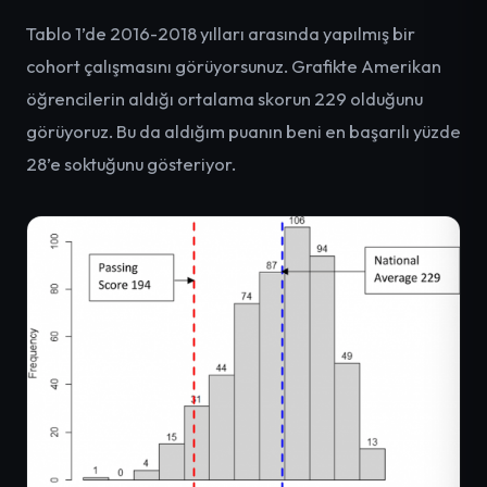
Tablo 1’de 2016-2018 yılları arasında yapılmış bir
cohort çalışmasını görüyorsunuz. Grafikte Amerikan
öğrencilerin aldığı ortalama skorun 229 olduğunu
görüyoruz. Bu da aldığım puanın beni en başarılı yüzde
28’e soktuğunu gösteriyor.