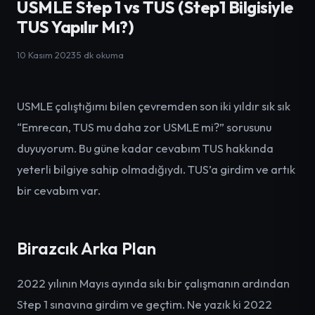
USMLE Step 1 vs TUS (Step1 Bilgisiyle
TUS Yapılır Mı?)
10 Kasım 2023
·
5
dk okuma
USMLE çalıştığımı bilen çevremden son iki yıldır sık sık
“Emrecan, TUS mu daha zor USMLE mi?” sorusunu
duyuyorum. Bu güne kadar cevabım TUS hakkında
yeterli bilgiye sahip olmadığıydı. TUS’a girdim ve artık
bir cevabım var.
Birazcık Arka Plan
2022 yılının Mayıs ayında sıkı bir çalışmanın ardından
Step 1 sınavına girdim ve geçtim. Ne yazık ki 2022